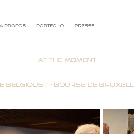
À PROPOS
PORTFOLIO
PRESSE
At the moment
e Belgious© - Bourse de Bruxel