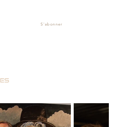
S'abonner
les